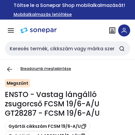
Ugrás a
Ugrás a
Töltse le a Sonepar Shop mobilalkalmazását!
navigációhoz
tartalomra
Mobilalkalmazás letöltése
Keresési bemenet
Breadcrumb megtekintése
Megszűnt
ENSTO - Vastag lángálló
zsugorcső FCSM 19/6-A/U
GT28287 - FCSM 19/6-A/U
Másolás
Gyártói cikkszám FCSM 19/6-A/U
Másolás