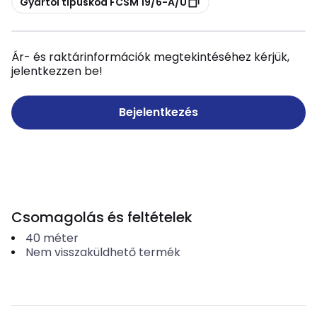
Gyártói típuskód FCSM 19/6-A/U
Ár- és raktárinformációk megtekintéséhez kérjük,
jelentkezzen be!
Bejelentkezés
Csomagolás és feltételek
40
méter
Nem visszaküldhető termék