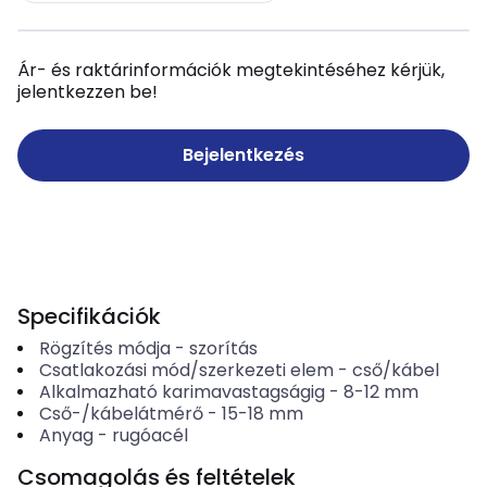
Ár- és raktárinformációk megtekintéséhez kérjük,
jelentkezzen be!
Bejelentkezés
Specifikációk
Rögzítés módja
-
szorítás
Csatlakozási mód/szerkezeti elem
-
cső/kábel
Alkalmazható karimavastagságig
-
8-12
mm
Cső-/kábelátmérő
-
15-18
mm
Anyag
-
rugóacél
Csomagolás és feltételek