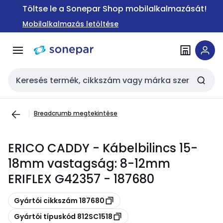
Ugrás a
Ugrás a
Töltse le a Sonepar Shop mobilalkalmazását!
navigációhoz
tartalomra
Mobilalkalmazás letöltése
Keresési bemenet
Breadcrumb megtekintése
ERICO CADDY - Kábelbilincs 15-
18mm vastagság: 8-12mm
ERIFLEX G42357 - 187680
Másolás
Gyártói cikkszám 187680
Másolás
Gyártói típuskód 812SC1518