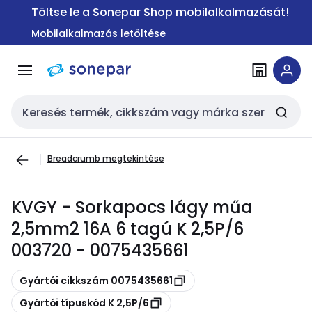
Ugrás a
Ugrás a
Töltse le a Sonepar Shop mobilalkalmazását!
navigációhoz
tartalomra
Mobilalkalmazás letöltése
Keresési bemenet
Breadcrumb megtekintése
KVGY - Sorkapocs lágy műa
2,5mm2 16A 6 tagú K 2,5P/6
003720 - 0075435661
Másolás
Gyártói cikkszám 0075435661
Másolás
Gyártói típuskód K 2,5P/6