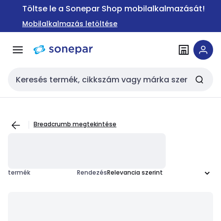
Ugrás a
Ugrás a
Töltse le a Sonepar Shop mobilalkalmazását!
navigációhoz
tartalomra
Mobilalkalmazás letöltése
Keresési bemenet
Breadcrumb megtekintése
termék
Rendezés