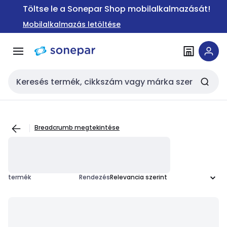
Ugrás a
Ugrás a
Töltse le a Sonepar Shop mobilalkalmazását!
navigációhoz
tartalomra
Mobilalkalmazás letöltése
Keresési bemenet
Breadcrumb megtekintése
termék
Rendezés