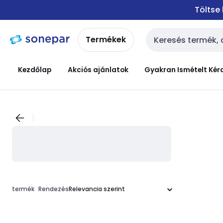
Ugrás a
Ugrás a
Töltse
navigációhoz
tartalomra
Termékek
Keresési bemenet
Kezdőlap
Akciós ajánlatok
Gyakran Ismételt Kér
termék
Rendezés