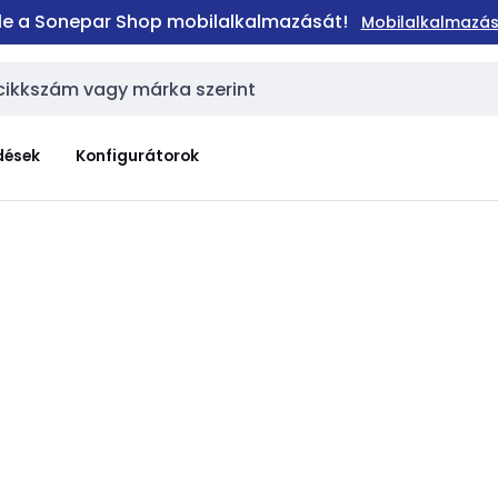
 le a Sonepar Shop mobilalkalmazását!
Mobilalkalmazás
dések
Konfigurátorok