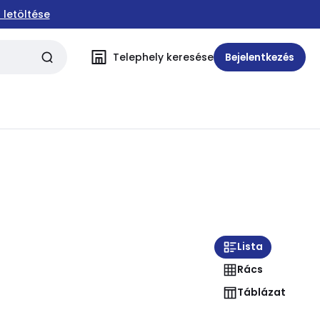
 letöltése
Telephely keresése
Bejelentkezés
Lista
Rács
Táblázat