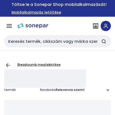
Ugrás a
Ugrás a
Töltse le a Sonepar Shop mobilalkalmazását!
navigációhoz
tartalomra
Mobilalkalmazás letöltése
Keresési bemenet
Breadcrumb megtekintése
termék
Rendezés