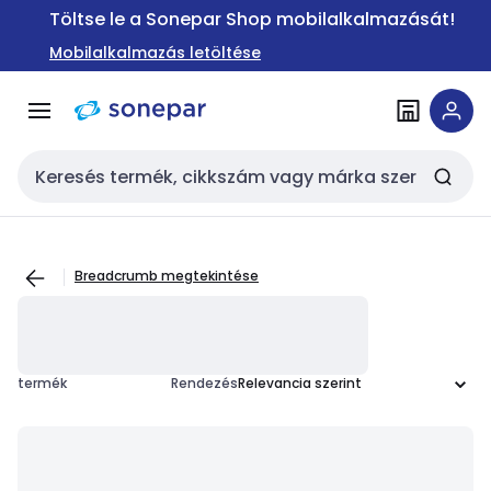
Ugrás a
Ugrás a
Töltse le a Sonepar Shop mobilalkalmazását!
navigációhoz
tartalomra
Mobilalkalmazás letöltése
Keresési bemenet
Breadcrumb megtekintése
termék
Rendezés