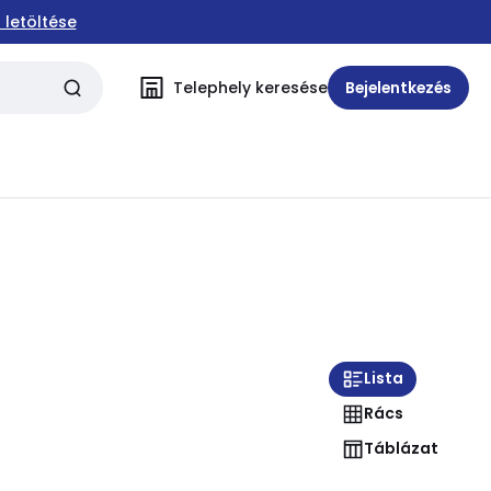
 letöltése
Telephely keresése
Bejelentkezés
Lista
Rács
Táblázat