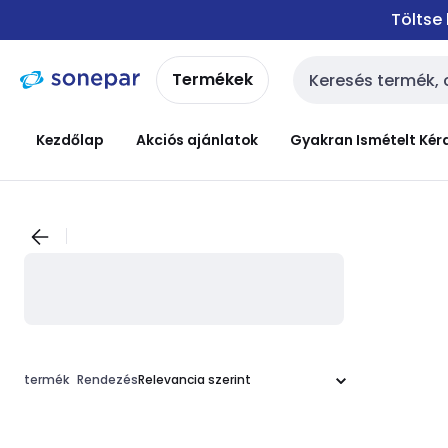
Ugrás a
Ugrás a
Töltse
navigációhoz
tartalomra
Termékek
Keresési bemenet
Kezdőlap
Akciós ajánlatok
Gyakran Ismételt Kér
termék
Rendezés