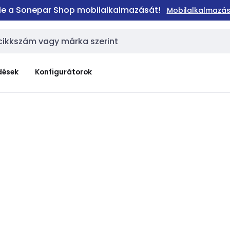
 le a Sonepar Shop mobilalkalmazását!
Mobilalkalmazás
dések
Konfigurátorok