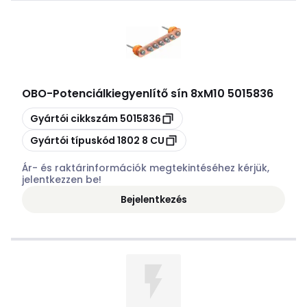
OBO
-
Potenciálkiegyenlítő sín 8xM10 5015836
Másolás
Gyártói cikkszám
5015836
Másolás
Gyártói típuskód
1802 8 CU
Ár- és raktárinformációk megtekintéséhez kérjük,
jelentkezzen be!
Bejelentkezés