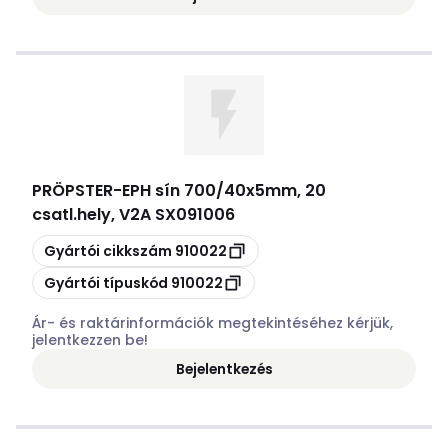
PRÖPSTER
-
EPH sín 700/40x5mm, 20
csatl.hely, V2A SX091006
Másolás
Gyártói cikkszám
910022
Másolás
Gyártói típuskód
910022
Ár- és raktárinformációk megtekintéséhez kérjük,
jelentkezzen be!
Bejelentkezés