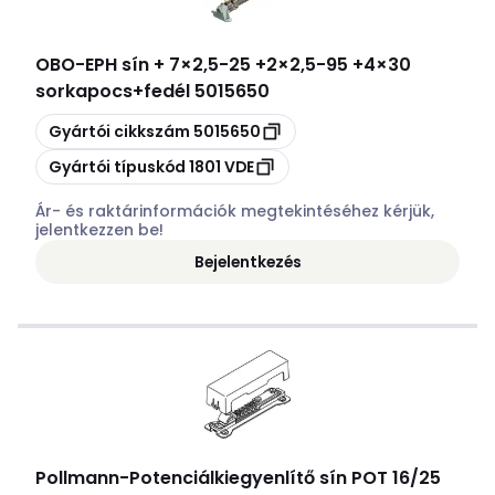
OBO
-
EPH sín + 7×2,5-25 +2×2,5-95 +4×30
sorkapocs+fedél 5015650
Másolás
Gyártói cikkszám
5015650
Másolás
Gyártói típuskód
1801 VDE
Ár- és raktárinformációk megtekintéséhez kérjük,
jelentkezzen be!
Bejelentkezés
Pollmann
-
Potenciálkiegyenlítő sín POT 16/25