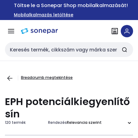
Ugrás a
Ugrás a
Töltse le a Sonepar Shop mobilalkalmazását!
navigációhoz
tartalomra
Mobilalkalmazás letöltése
Keresési bemenet
Breadcrumb megtekintése
EPH potenciálkiegyenlítő
sín
120 termék
Rendezés