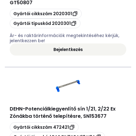
GT50807
Másolás
Gyártói cikkszám
2020301
Másolás
Gyártói típuskód
2020301
Ár- és raktárinformációk megtekintéséhez kérjük,
jelentkezzen be!
Bejelentkezés
DEHN
-
Potenciálkiegyenlítő sín 1/21, 2/22 Ex
Zónákba történő telepítésre, SN153677
Másolás
Gyártói cikkszám
472421
Másolás