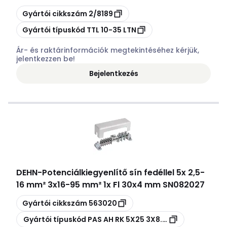
Másolás
Gyártói cikkszám
2/8189
Másolás
Gyártói típuskód
TTL 10-35 LTN
Ár- és raktárinformációk megtekintéséhez kérjük,
jelentkezzen be!
Bejelentkezés
DEHN
-
Potenciálkiegyenlítő sín fedéllel 5x 2,5-
16 mm² 3x16-95 mm² 1x Fl 30x4 mm SN082027
Másolás
Gyártói cikkszám
563020
Másolás
Gyártói típuskód
PAS AH RK 5X25 3X8.10 1XFL30