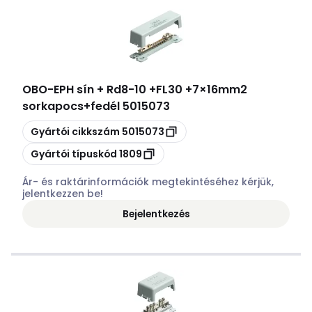
OBO
-
EPH sín + Rd8-10 +FL30 +7×16mm2
sorkapocs+fedél 5015073
Másolás
Gyártói cikkszám
5015073
Másolás
Gyártói típuskód
1809
Ár- és raktárinformációk megtekintéséhez kérjük,
jelentkezzen be!
Bejelentkezés