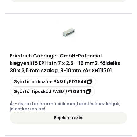
Friedrich Göhringer GmbH
-
Potenciál
kiegyenlítő EPH sín 7 x 2,5 - 16 mm2, földelés
30 x 3,5 mm szalag, 8-10mm kör SN111701
Másolás
Gyártói cikkszám
PAS01/FTG944
Másolás
Gyártói típuskód
PAS01/FTG944
Ár- és raktárinformációk megtekintéséhez kérjük,
jelentkezzen be!
Bejelentkezés