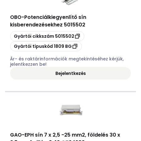
OBO
-
Potenciálkiegyenlítő sín
kisberendezésekhez 5015502
Másolás
Gyártói cikkszám
5015502
Másolás
Gyártói típuskód
1809 BG
Ár- és raktárinformációk megtekintéséhez kérjük,
jelentkezzen be!
Bejelentkezés
GAO
-
EPH sín 7 x 2,5 -25 mm2, földelés 30 x