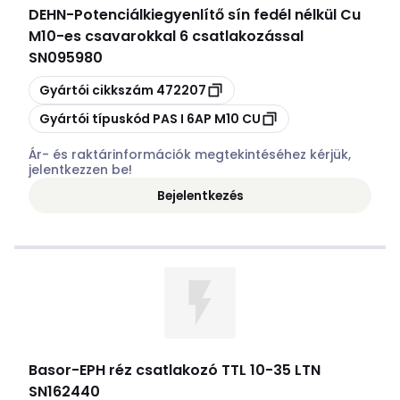
DEHN
-
Potenciálkiegyenlítő sín fedél nélkül Cu
M10-es csavarokkal 6 csatlakozással
SN095980
Másolás
Gyártói cikkszám
472207
Másolás
Gyártói típuskód
PAS I 6AP M10 CU
Ár- és raktárinformációk megtekintéséhez kérjük,
jelentkezzen be!
Bejelentkezés
Basor
-
EPH réz csatlakozó TTL 10-35 LTN
SN162440