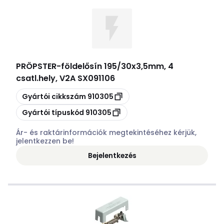
PRÖPSTER
-
földelősín 195/30x3,5mm, 4
csatl.hely, V2A SX091106
Másolás
Gyártói cikkszám
910305
Másolás
Gyártói típuskód
910305
Ár- és raktárinformációk megtekintéséhez kérjük,
jelentkezzen be!
Bejelentkezés