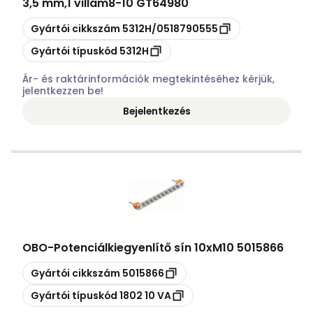
3,5 mm,1 villám8-10 GT64980
Másolás
Gyártói cikkszám
5312H/0518790555
Másolás
Gyártói típuskód
5312H
Ár- és raktárinformációk megtekintéséhez kérjük,
jelentkezzen be!
Bejelentkezés
OBO
-
Potenciálkiegyenlítő sín 10xM10 5015866
Másolás
Gyártói cikkszám
5015866
Másolás
Gyártói típuskód
1802 10 VA