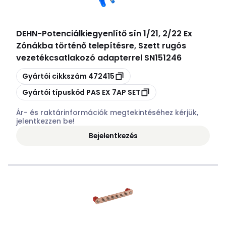
DEHN
-
Potenciálkiegyenlítő sín 1/21, 2/22 Ex
Zónákba történő telepítésre, Szett rugós
vezetékcsatlakozó adapterrel SN151246
Másolás
Gyártói cikkszám
472415
Másolás
Gyártói típuskód
PAS EX 7AP SET
Ár- és raktárinformációk megtekintéséhez kérjük,
jelentkezzen be!
Bejelentkezés