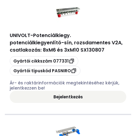
UNIVOLT
-
Potenciálkiegy.
potenciálkiegyenlítö-sín, rozsdamentes V2A,
csatlakozás: 8xM6 és 3xM10 SX130807
Másolás
Gyártói cikkszám
077331
Másolás
Gyártói típuskód
PASNIRO
Ár- és raktárinformációk megtekintéséhez kérjük,
jelentkezzen be!
Bejelentkezés