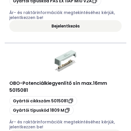
Gyártói típuskód
PAS EX 11AP M10 V2A
Ár- és raktárinformációk megtekintéséhez kérjük,
jelentkezzen be!
Bejelentkezés
OBO
-
Potenciálkiegyenlítő sín max.16mm
5015081
Másolás
Gyártói cikkszám
5015081
Másolás
Gyártói típuskód
1809 M
Ár- és raktárinformációk megtekintéséhez kérjük,
jelentkezzen be!