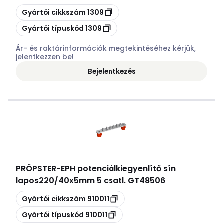
Másolás
Gyártói cikkszám
1309
Másolás
Gyártói típuskód
1309
Ár- és raktárinformációk megtekintéséhez kérjük,
jelentkezzen be!
Bejelentkezés
PRÖPSTER
-
EPH potenciálkiegyenlítő sín
lapos220/40x5mm 5 csatl. GT48506
Másolás
Gyártói cikkszám
910011
Másolás
Gyártói típuskód
910011