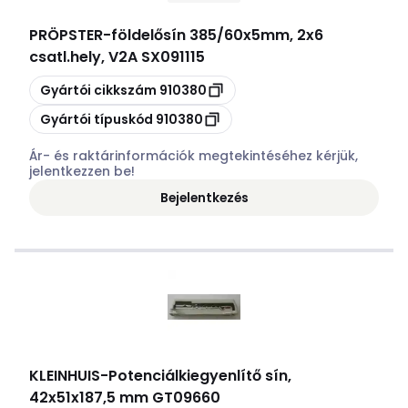
PRÖPSTER
-
földelősín 385/60x5mm, 2x6
csatl.hely, V2A SX091115
Másolás
Gyártói cikkszám
910380
Másolás
Gyártói típuskód
910380
Ár- és raktárinformációk megtekintéséhez kérjük,
jelentkezzen be!
Bejelentkezés
KLEINHUIS
-
Potenciálkiegyenlítő sín,
42x51x187,5 mm GT09660