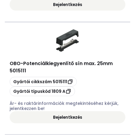
Bejelentkezés
OBO
-
Potenciálkiegyenlítő sín max. 25mm
5015111
Másolás
Gyártói cikkszám
5015111
Másolás
Gyártói típuskód
1809 A
Ár- és raktárinformációk megtekintéséhez kérjük,
jelentkezzen be!
Bejelentkezés