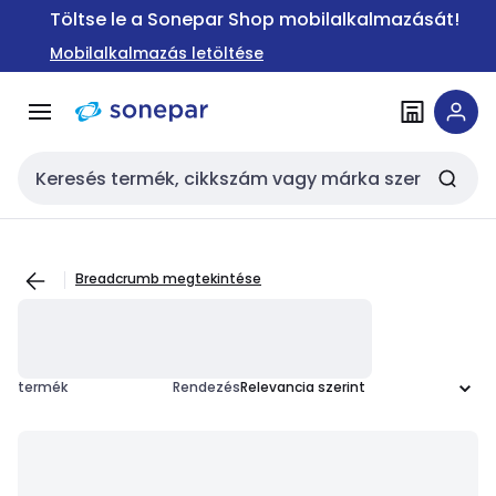
Ugrás a
Ugrás a
Töltse le a Sonepar Shop mobilalkalmazását!
navigációhoz
tartalomra
Mobilalkalmazás letöltése
Keresési bemenet
Breadcrumb megtekintése
termék
Rendezés