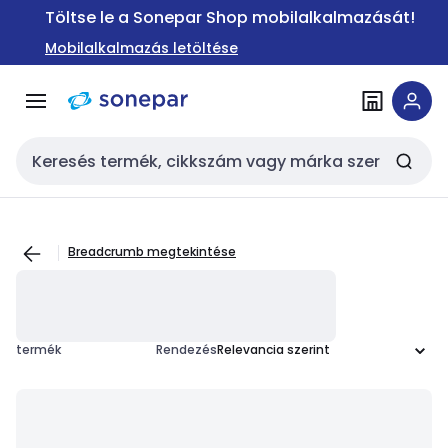
Ugrás a
Ugrás a
Töltse le a Sonepar Shop mobilalkalmazását!
navigációhoz
tartalomra
Mobilalkalmazás letöltése
Keresési bemenet
Breadcrumb megtekintése
termék
Rendezés