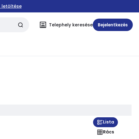
 letöltése
Telephely keresése
Bejelentkezés
Lista
Rács