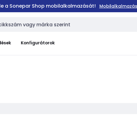
 le a Sonepar Shop mobilalkalmazását!
Mobilalkalmazás
dések
Konfigurátorok