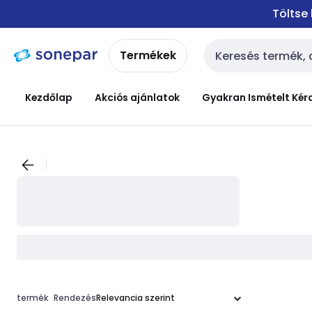
Ugrás a
Ugrás a
Töltse
navigációhoz
tartalomra
Termékek
Keresési bemenet
Kezdőlap
Akciós ajánlatok
Gyakran Ismételt Kér
termék
Rendezés