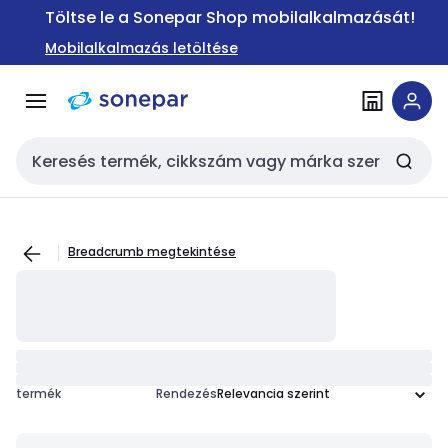
Ugrás a
Ugrás a
Töltse le a Sonepar Shop mobilalkalmazását!
navigációhoz
tartalomra
Mobilalkalmazás letöltése
Keresési bemenet
Breadcrumb megtekintése
termék
Rendezés