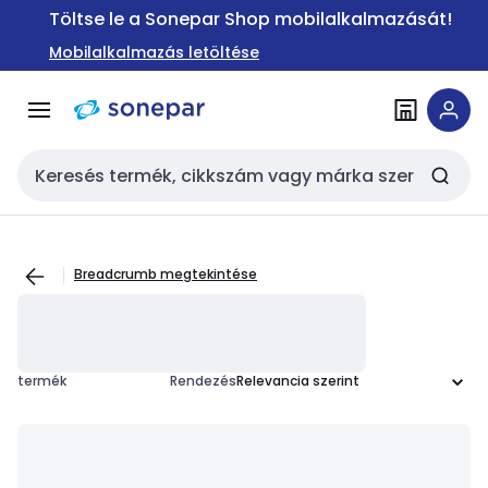
Ugrás a
Ugrás a
Töltse le a Sonepar Shop mobilalkalmazását!
navigációhoz
tartalomra
Mobilalkalmazás letöltése
Keresési bemenet
Breadcrumb megtekintése
termék
Rendezés