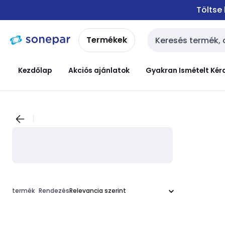
Ugrás a
Ugrás a
Töltse
navigációhoz
tartalomra
Termékek
Keresési bemenet
Kezdőlap
Akciós ajánlatok
Gyakran Ismételt Kér
termék
Rendezés