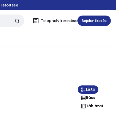
 letöltése
Telephely keresése
Bejelentkezés
Lista
Rács
Táblázat