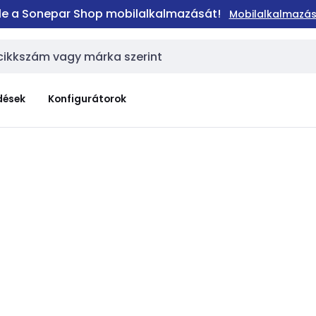
 le a Sonepar Shop mobilalkalmazását!
Mobilalkalmazás
dések
Konfigurátorok