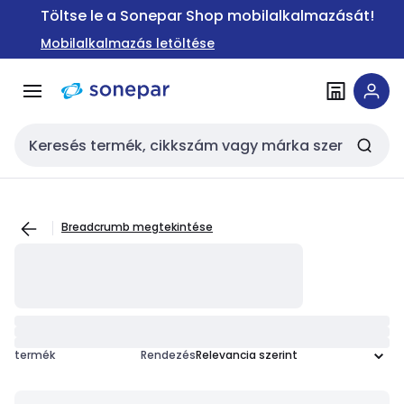
Ugrás a
Ugrás a
Töltse le a Sonepar Shop mobilalkalmazását!
navigációhoz
tartalomra
Mobilalkalmazás letöltése
Keresési bemenet
Breadcrumb megtekintése
termék
Rendezés