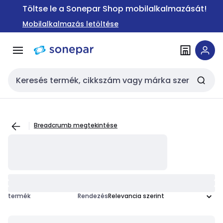
Ugrás a
Ugrás a
Töltse le a Sonepar Shop mobilalkalmazását!
navigációhoz
tartalomra
Mobilalkalmazás letöltése
Keresési bemenet
Breadcrumb megtekintése
termék
Rendezés