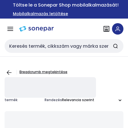
Ugrás a
Ugrás a
Töltse le a Sonepar Shop mobilalkalmazását!
navigációhoz
tartalomra
Mobilalkalmazás letöltése
Keresési bemenet
Breadcrumb megtekintése
termék
Rendezés