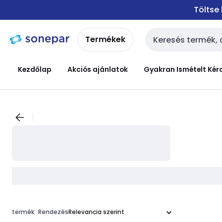
Ugrás a
Ugrás a
Töltse
navigációhoz
tartalomra
Termékek
Keresési bemenet
Kezdőlap
Akciós ajánlatok
Gyakran Ismételt Kér
termék
Rendezés