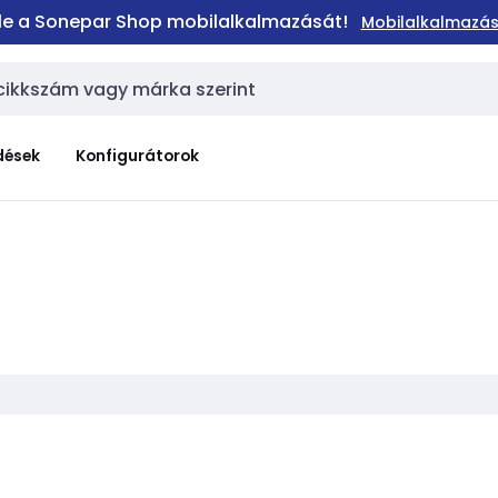
 le a Sonepar Shop mobilalkalmazását!
Mobilalkalmazás
dések
Konfigurátorok