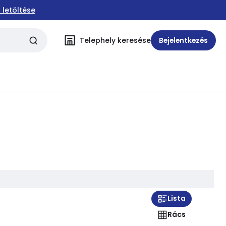
 letöltése
Telephely keresése
Bejelentkezés
Lista
Rács