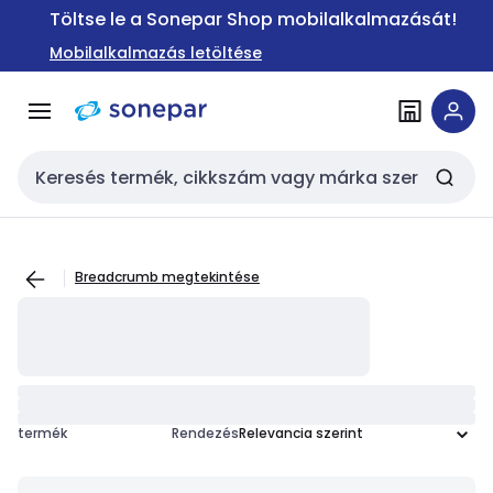
Ugrás a
Ugrás a
Töltse le a Sonepar Shop mobilalkalmazását!
navigációhoz
tartalomra
Mobilalkalmazás letöltése
Keresési bemenet
Breadcrumb megtekintése
termék
Rendezés