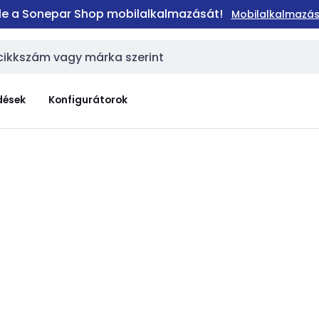
 le a Sonepar Shop mobilalkalmazását!
Mobilalkalmazás
dések
Konfigurátorok