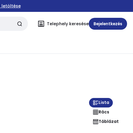
 letöltése
Telephely keresése
Bejelentkezés
Lista
Rács
Táblázat