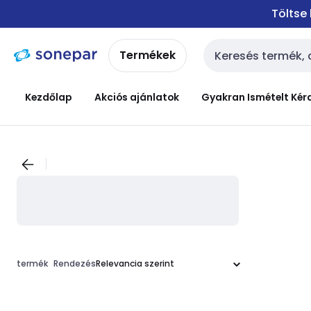
Ugrás a
Ugrás a
Töltse
navigációhoz
tartalomra
Termékek
Keresési bemenet
Kezdőlap
Akciós ajánlatok
Gyakran Ismételt Kér
termék
Rendezés