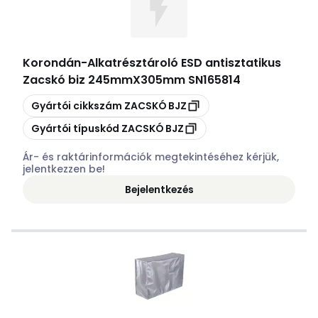
Korondán
-
Alkatrésztároló ESD antisztatikus
Zacskó biz 245mmX305mm SN165814
Másolás
Gyártói cikkszám
ZACSKÓ BJZ
Másolás
Gyártói típuskód
ZACSKÓ BJZ
Ár- és raktárinformációk megtekintéséhez kérjük,
jelentkezzen be!
Bejelentkezés