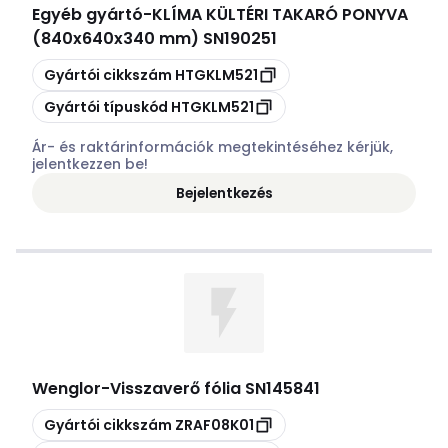
Egyéb gyártó
-
KLÍMA KÜLTÉRI TAKARÓ PONYVA
(840x640x340 mm) SN190251
Másolás
Gyártói cikkszám
HTGKLM521
Másolás
Gyártói típuskód
HTGKLM521
Ár- és raktárinformációk megtekintéséhez kérjük,
jelentkezzen be!
Bejelentkezés
Wenglor
-
Visszaverő fólia SN145841
Másolás
Gyártói cikkszám
ZRAF08K01