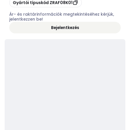
Másolás
Gyártói típuskód
ZRAF08K01
Ár- és raktárinformációk megtekintéséhez kérjük,
jelentkezzen be!
Bejelentkezés