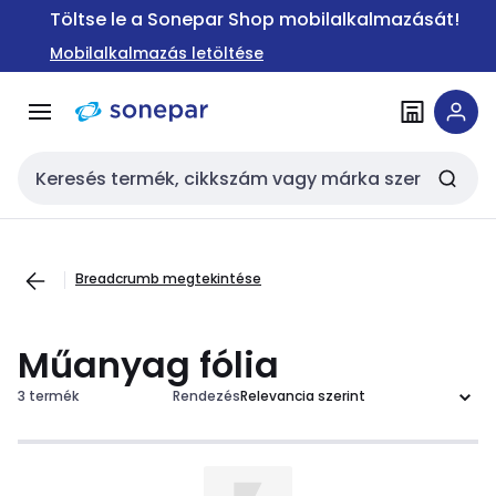
Ugrás a
Ugrás a
Töltse le a Sonepar Shop mobilalkalmazását!
navigációhoz
tartalomra
Mobilalkalmazás letöltése
Keresési bemenet
Breadcrumb megtekintése
Műanyag fólia
3 termék
Rendezés