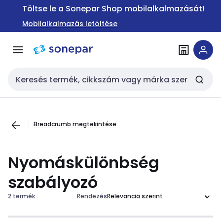
Ugrás a
Ugrás a
Töltse le a Sonepar Shop mobilalkalmazását!
navigációhoz
tartalomra
Mobilalkalmazás letöltése
Keresési bemenet
Breadcrumb megtekintése
Nyomáskülönbség
szabályozó
2 termék
Rendezés