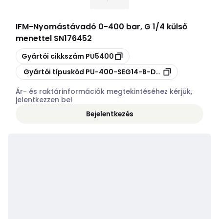
IFM
-
Nyomástávadó 0-400 bar, G 1/4 külső
menettel SN176452
Másolás
Gyártói cikkszám
PU5400
Másolás
Gyártói típuskód
PU-400-SEG14-B-DVG/US/ /W
Ár- és raktárinformációk megtekintéséhez kérjük,
jelentkezzen be!
Bejelentkezés