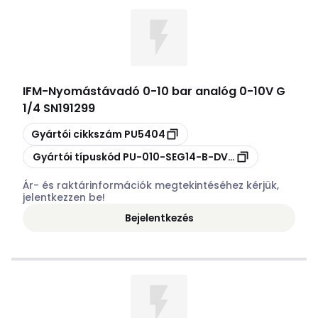
IFM
-
Nyomástávadó 0-10 bar analóg 0-10V G
1/4 SN191299
Másolás
Gyártói cikkszám
PU5404
Másolás
Gyártói típuskód
PU-010-SEG14-B-DVG/US/ /W
Ár- és raktárinformációk megtekintéséhez kérjük,
jelentkezzen be!
Bejelentkezés