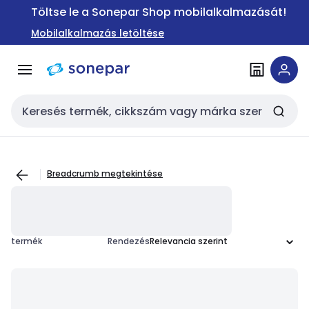
Ugrás a
Ugrás a
Töltse le a Sonepar Shop mobilalkalmazását!
navigációhoz
tartalomra
Mobilalkalmazás letöltése
Keresési bemenet
Breadcrumb megtekintése
termék
Rendezés