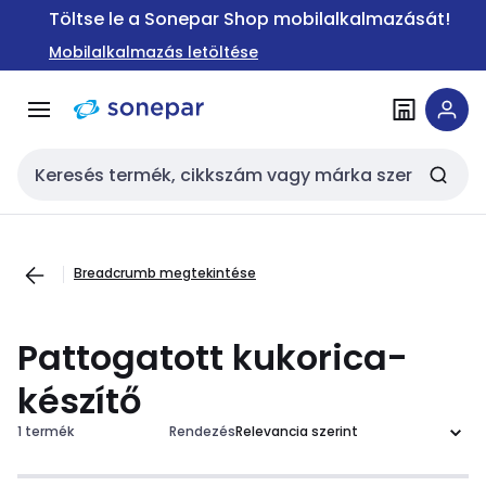
Ugrás a
Ugrás a
Töltse le a Sonepar Shop mobilalkalmazását!
navigációhoz
tartalomra
Mobilalkalmazás letöltése
Keresési bemenet
Breadcrumb megtekintése
Pattogatott kukorica-
készítő
1 termék
Rendezés