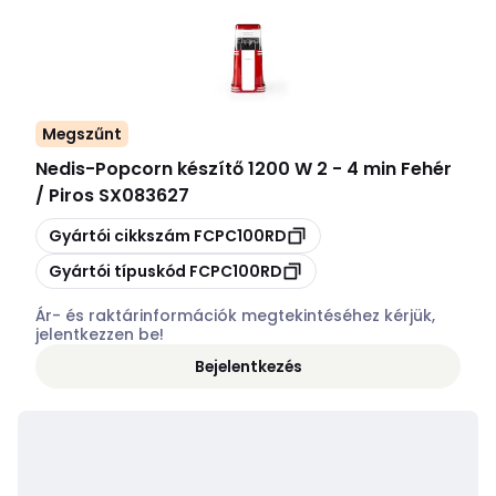
Megszűnt
Nedis
-
Popcorn készítő 1200 W 2 - 4 min Fehér
/ Piros SX083627
Másolás
Gyártói cikkszám
FCPC100RD
Másolás
Gyártói típuskód
FCPC100RD
Ár- és raktárinformációk megtekintéséhez kérjük,
jelentkezzen be!
Bejelentkezés