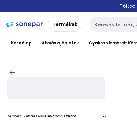
Ugrás a
Ugrás a
Töltse
navigációhoz
tartalomra
Termékek
Keresési bemenet
Kezdőlap
Akciós ajánlatok
Gyakran Ismételt Kér
termék
Rendezés