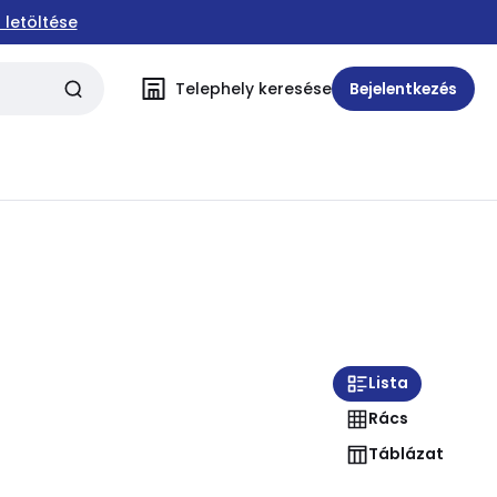
 letöltése
Telephely keresése
Bejelentkezés
Lista
Rács
Táblázat