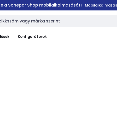
 le a Sonepar Shop mobilalkalmazását!
Mobilalkalmazás
dések
Konfigurátorok