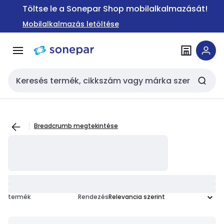
Ugrás a
Ugrás a
Töltse le a Sonepar Shop mobilalkalmazását!
navigációhoz
tartalomra
Mobilalkalmazás letöltése
Keresési bemenet
Breadcrumb megtekintése
termék
Rendezés