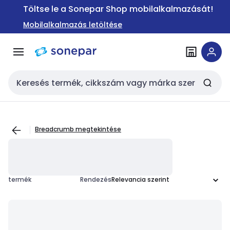
Ugrás a
Ugrás a
Töltse le a Sonepar Shop mobilalkalmazását!
navigációhoz
tartalomra
Mobilalkalmazás letöltése
Keresési bemenet
Breadcrumb megtekintése
termék
Rendezés