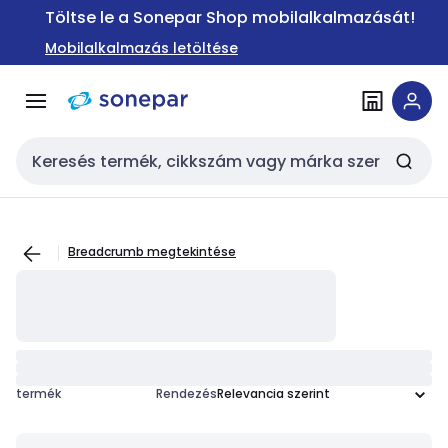
Ugrás a
Ugrás a
Töltse le a Sonepar Shop mobilalkalmazását!
navigációhoz
tartalomra
Mobilalkalmazás letöltése
Keresési bemenet
Breadcrumb megtekintése
termék
Rendezés