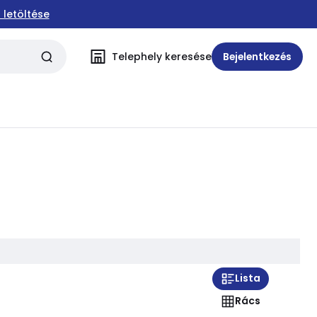
 letöltése
Telephely keresése
Bejelentkezés
Lista
Rács