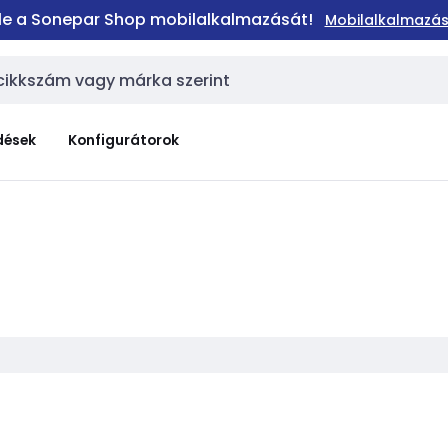
 le a Sonepar Shop mobilalkalmazását!
Mobilalkalmazás
dések
Konfigurátorok