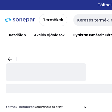
Ugrás a
Ugrás a
Töltse
navigációhoz
tartalomra
Termékek
Keresési bemenet
Kezdőlap
Akciós ajánlatok
Gyakran Ismételt Kér
termék
Rendezés