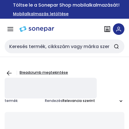
Ugrás a
Ugrás a
Töltse le a Sonepar Shop mobilalkalmazását!
navigációhoz
tartalomra
Mobilalkalmazás letöltése
Keresési bemenet
Breadcrumb megtekintése
termék
Rendezés