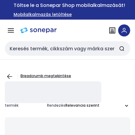
Ugrás a
Ugrás a
Töltse le a Sonepar Shop mobilalkalmazását!
navigációhoz
tartalomra
Mobilalkalmazás letöltése
Keresési bemenet
Breadcrumb megtekintése
termék
Rendezés