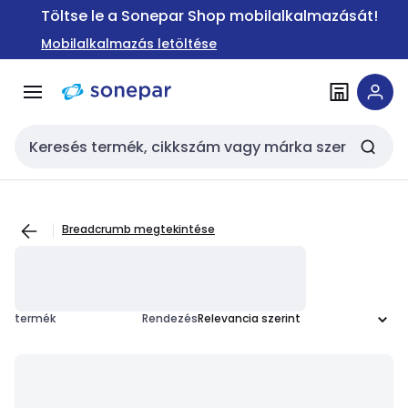
Ugrás a
Ugrás a
Töltse le a Sonepar Shop mobilalkalmazását!
navigációhoz
tartalomra
Mobilalkalmazás letöltése
Keresési bemenet
Breadcrumb megtekintése
termék
Rendezés