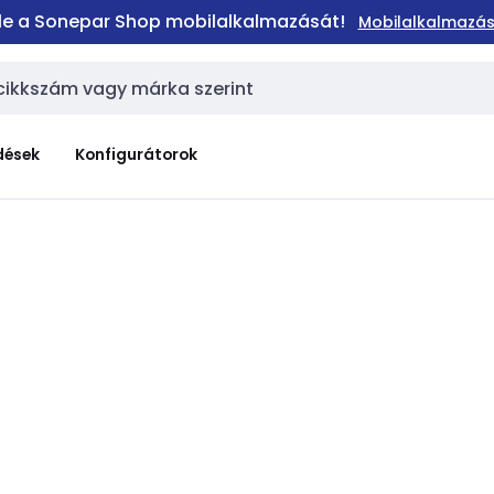
 le a Sonepar Shop mobilalkalmazását!
Mobilalkalmazás
dések
Konfigurátorok