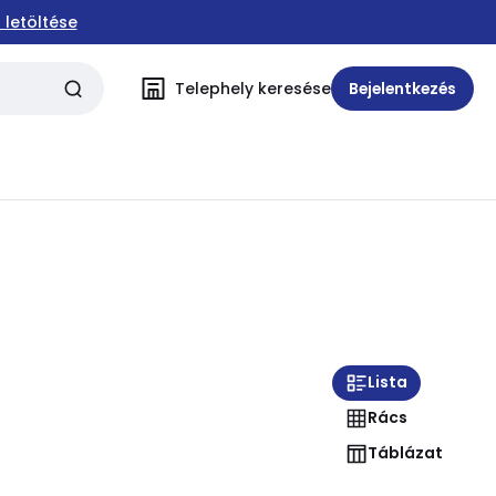
 letöltése
Telephely keresése
Bejelentkezés
Lista
Rács
Táblázat