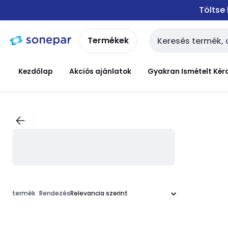
Ugrás a
Ugrás a
Töltse
navigációhoz
tartalomra
Termékek
Keresési bemenet
Kezdőlap
Akciós ajánlatok
Gyakran Ismételt Kér
termék
Rendezés