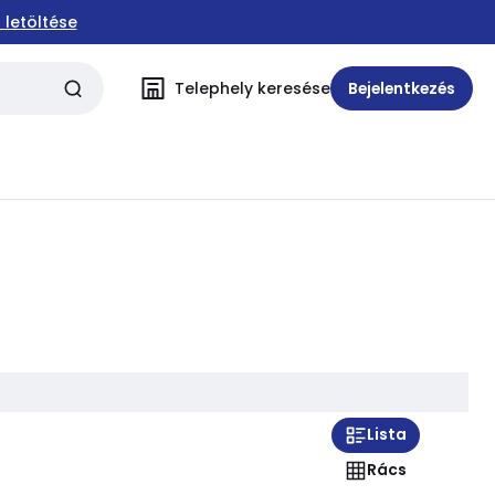
 letöltése
Telephely keresése
Bejelentkezés
Lista
Rács