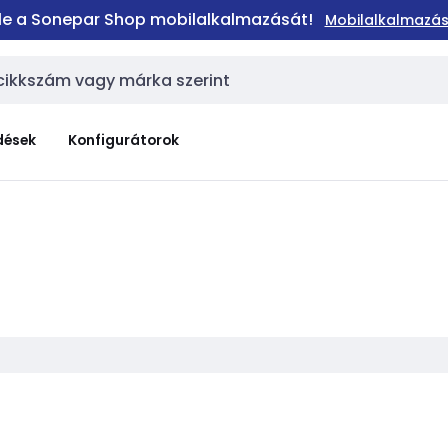
 le a Sonepar Shop mobilalkalmazását!
Mobilalkalmazás
dések
Konfigurátorok