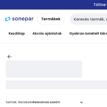
Ugrás a
Ugrás a
Töltse
navigációhoz
tartalomra
Termékek
Keresési bemenet
Kezdőlap
Akciós ajánlatok
Gyakran Ismételt Kér
termék
Rendezés