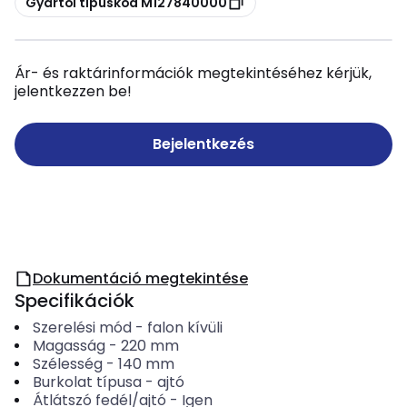
Gyártói típuskód M127840000
Ár- és raktárinformációk megtekintéséhez kérjük,
jelentkezzen be!
Bejelentkezés
Dokumentáció megtekintése
Specifikációk
Szerelési mód
-
falon kívüli
Magasság
-
220
mm
Szélesség
-
140
mm
Burkolat típusa
-
ajtó
Átlátszó fedél/ajtó
-
Igen