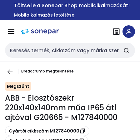
Ugrás a
Ugrás a
Töltse le a Sonepar Shop mobilalkalmazását!
navigációhoz
tartalomra
Mobilalkalmazás letöltése
Keresési bemenet
Breadcrumb megtekintése
Megszűnt
ABB - Elosztószekr
220x140x140mm műa IP65 átl
ajtóval G20665 - M127840000
Másolás
Gyártói cikkszám M127840000
Másolás