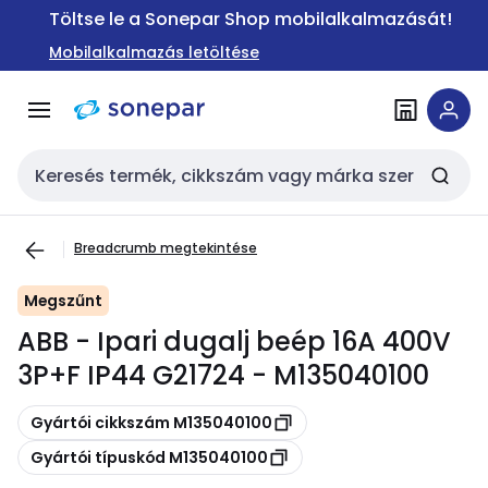
Ugrás a
Ugrás a
Töltse le a Sonepar Shop mobilalkalmazását!
navigációhoz
tartalomra
Mobilalkalmazás letöltése
Keresési bemenet
Breadcrumb megtekintése
Megszűnt
ABB - Ipari dugalj beép 16A 400V
3P+F IP44 G21724 - M135040100
Másolás
Gyártói cikkszám M135040100
Másolás
Gyártói típuskód M135040100