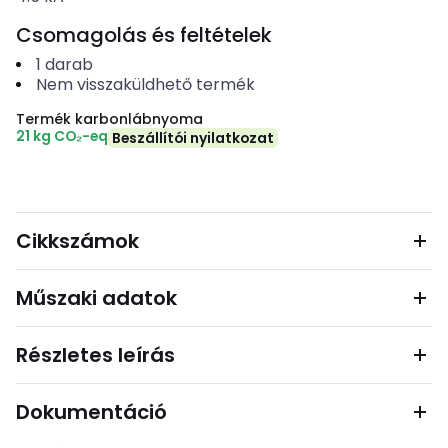
Csomagolás és feltételek
1
darab
Nem visszaküldhető termék
Termék karbonlábnyoma
21 kg CO₂-eq
Beszállítói nyilatkozat
Cikkszámok
Műszaki adatok
Részletes leírás
Dokumentáció