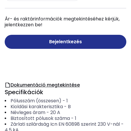
Ár- és raktárinformációk megtekintéséhez kérjük,
jelentkezzen be!
Bejelentkezés
Dokumentáció megtekintése
Specifikációk
Pólusszám (összesen)
-
1
Kioldási karakterisztika
-
B
Névleges áram
-
20
A
Biztosított pólusok száma
-
1
Zárlati szilárdság Icn EN 60898 szerint 230 V-nál
-
4.5
kA