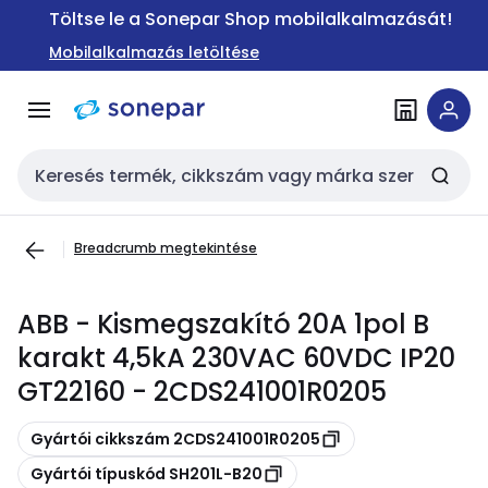
Ugrás a
Ugrás a
Töltse le a Sonepar Shop mobilalkalmazását!
navigációhoz
tartalomra
Mobilalkalmazás letöltése
Keresési bemenet
Breadcrumb megtekintése
ABB - Kismegszakító 20A 1pol B
karakt 4,5kA 230VAC 60VDC IP20
GT22160 - 2CDS241001R0205
Másolás
Gyártói cikkszám 2CDS241001R0205
Másolás
Gyártói típuskód SH201L-B20