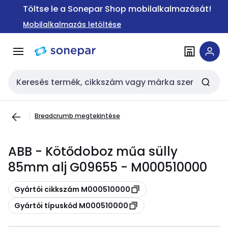
Ugrás a
Ugrás a
Töltse le a Sonepar Shop mobilalkalmazását!
navigációhoz
tartalomra
Mobilalkalmazás letöltése
Keresési bemenet
Breadcrumb megtekintése
ABB - Kötődoboz műa sülly
85mm alj G09655 - M000510000
Másolás
Gyártói cikkszám M000510000
Másolás
Gyártói típuskód M000510000