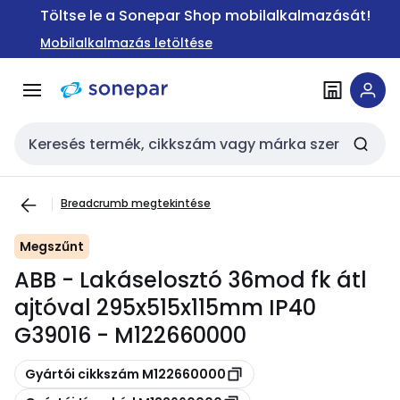
Ugrás a
Ugrás a
Töltse le a Sonepar Shop mobilalkalmazását!
navigációhoz
tartalomra
Mobilalkalmazás letöltése
Keresési bemenet
Breadcrumb megtekintése
Megszűnt
ABB - Lakáselosztó 36mod fk átl
ajtóval 295x515x115mm IP40
G39016 - M122660000
Másolás
Gyártói cikkszám M122660000
Másolás