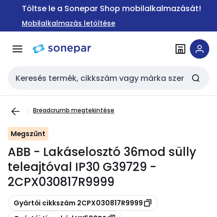
Ugrás a
Ugrás a
Töltse le a Sonepar Shop mobilalkalmazását!
navigációhoz
tartalomra
Mobilalkalmazás letöltése
Keresési bemenet
Breadcrumb megtekintése
Megszűnt
ABB - Lakáselosztó 36mod sülly
teleajtóval IP30 G39729 -
2CPX030817R9999
Másolás
Gyártói cikkszám 2CPX030817R9999
Másolás