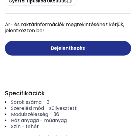
Gyártói típuskód UK530BS
Ár- és raktárinformációk megtekintéséhez kérjük,
jelentkezzen be!
Bejelentkezés
Specifikációk
Sorok száma
-
3
Szerelési mód
-
süllyesztett
Modulszélesség
-
36
Ház anyaga
-
műanyag
Szín
-
fehér