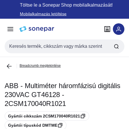
Ugrás a
Ugrás a
Töltse le a Sonepar Shop mobilalkalmazását!
navigációhoz
tartalomra
Mobilalkalmazás letöltése
Keresési bemenet
Breadcrumb megtekintése
ABB - Multiméter háromfázisú digitális
230VAC GT46128 -
2CSM170040R1021
Másolás
Gyártói cikkszám 2CSM170040R1021
Másolás
Gyártói típuskód DMTME