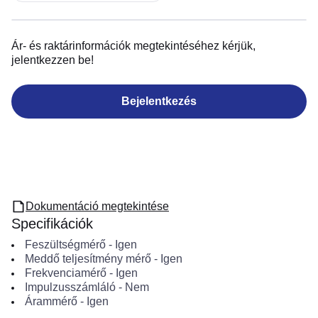
Ár- és raktárinformációk megtekintéséhez kérjük,
jelentkezzen be!
Bejelentkezés
Dokumentáció megtekintése
Specifikációk
Feszültségmérő
-
Igen
Meddő teljesítmény mérő
-
Igen
Frekvenciamérő
-
Igen
Impulzusszámláló
-
Nem
Árammérő
-
Igen