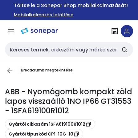
Ugrás a
Ugrás a
Töltse le a Sonepar Shop mobilalkalmazását!
navigációhoz
tartalomra
Mobilalkalmazás letöltése
Keresési bemenet
Breadcrumb megtekintése
ABB - Nyomógomb kompakt zöld
lapos visszaálló 1NO IP66 GT31553
- 1SFA619100R1012
Másolás
Gyártói cikkszám 1SFA619100R1012
Másolás
Gyártói típuskód CP1-10G-10