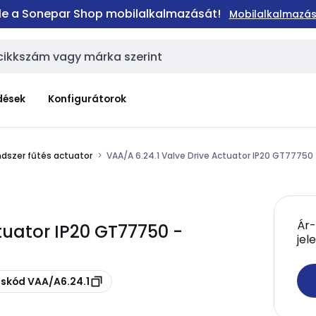
 le a Sonepar Shop mobilalkalmazását!
Mobilalkalmazás
dések
Konfigurátorok
dszer fűtés actuator
VAA/A 6.24.1 Valve Drive Actuator IP20 GT77750
Ár-
tuator IP20 GT77750 -
jel
uskód VAA/A6.24.1