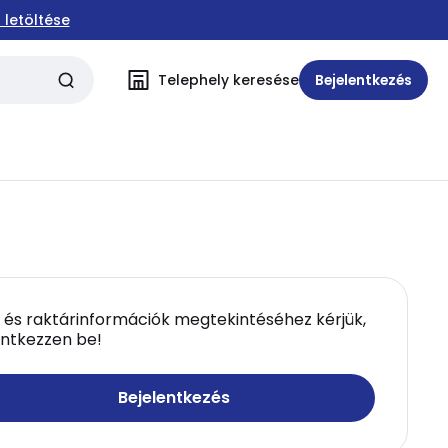
 letöltése
Telephely keresése
Bejelentkezés
 és raktárinformációk megtekintéséhez kérjük,
entkezzen be!
Bejelentkezés