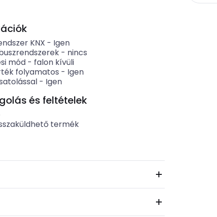
kációk
endszer KNX
-
Igen
buszrendszerek
-
nincs
ési mód
-
falon kívüli
érték folyamatos
-
Igen
satolással
-
Igen
lás és feltételek
b
sszaküldhető termék