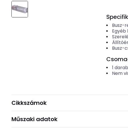
Specifi
Busz-r
Egyéb 
Szerel
Állító
Busz-c
Csomago
1
dara
Nem vi
Cikkszámok
Műszaki adatok