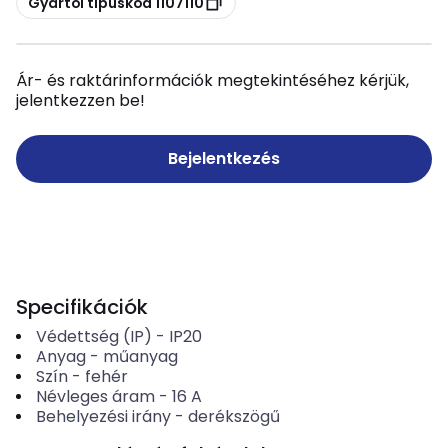
Gyártói típuskód 1107110
Ár- és raktárinformációk megtekintéséhez kérjük,
jelentkezzen be!
Bejelentkezés
Specifikációk
Védettség (IP)
-
IP20
Anyag
-
műanyag
Szín
-
fehér
Névleges áram
-
16
A
Behelyezési irány
-
derékszögű