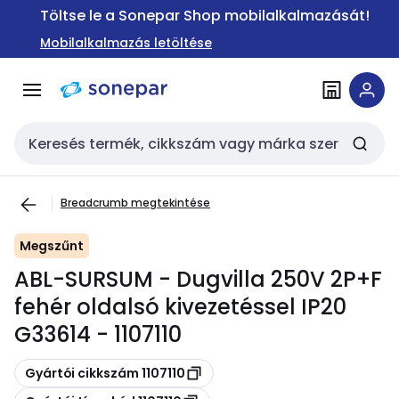
Ugrás a
Ugrás a
Töltse le a Sonepar Shop mobilalkalmazását!
navigációhoz
tartalomra
Mobilalkalmazás letöltése
Keresési bemenet
Breadcrumb megtekintése
Megszűnt
ABL-SURSUM - Dugvilla 250V 2P+F
fehér oldalsó kivezetéssel IP20
G33614 - 1107110
Másolás
Gyártói cikkszám 1107110
Másolás