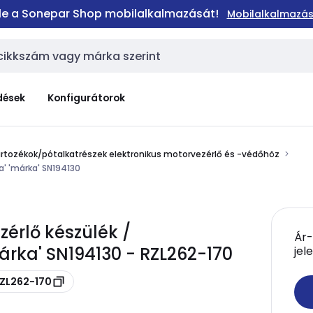
 le a Sonepar Shop mobilalkalmazását!
Mobilalkalmazás
dések
Konfigurátorok
rtozékok/pótalkatrészek elektronikus motorvezérlő és -védőhöz
a' 'márka' SN194130
zérlő készülék /
Ár-
árka' SN194130 - RZL262-170
jel
RZL262-170