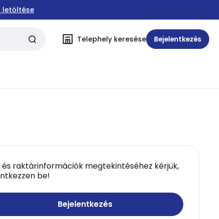
 letöltése
Telephely keresése
Bejelentkezés
 és raktárinformációk megtekintéséhez kérjük,
entkezzen be!
Bejelentkezés