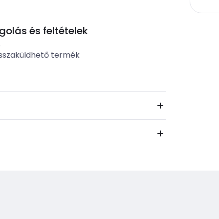
lás és feltételek
b
sszaküldhető termék