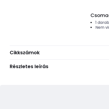
Csomago
1
dara
Nem vi
Cikkszámok
Részletes leírás