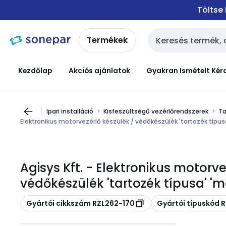
Ugrás a
Ugrás a
Töltse
navigációhoz
tartalomra
Termékek
Keresési bemenet
Kezdőlap
Akciós ajánlatok
Gyakran Ismételt Kér
Ipari installáció
Kisfeszültségű vezérlőrendszerek
Ta
Elektronikus motorvezérlő készülék / védőkészülék 'tartozék típus
Agisys Kft. - Elektronikus motorve
védőkészülék 'tartozék típusa' 'm
Másolás
Másolás
Gyártói cikkszám RZL262-170
Gyártói típuskód 