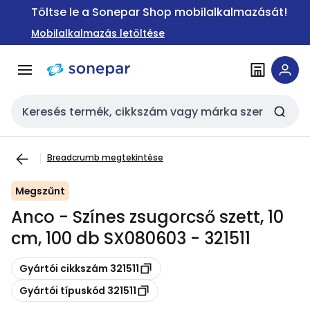
Ugrás a
Ugrás a
Töltse le a Sonepar Shop mobilalkalmazását!
navigációhoz
tartalomra
Mobilalkalmazás letöltése
Keresési bemenet
Breadcrumb megtekintése
Megszűnt
Anco - Színes zsugorcső szett, 10
cm, 100 db SX080603 - 321511
Másolás
Gyártói cikkszám 321511
Másolás
Gyártói típuskód 321511