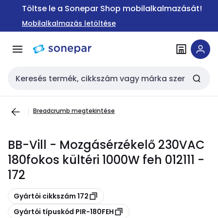
Ugrás a
Ugrás a
Töltse le a Sonepar Shop mobilalkalmazását!
navigációhoz
tartalomra
Mobilalkalmazás letöltése
Keresési bemenet
Breadcrumb megtekintése
BB-Vill - Mozgásérzékelő 230VAC
180fokos kültéri 1000W feh 012111 -
172
Másolás
Gyártói cikkszám 172
Másolás
Gyártói típuskód PIR-180FEH