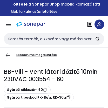
Ugrás a
Ugrás a
Töltse le a Sonepar Shop mobilalkalmazását!
navigációhoz
tartalomra
Mobilalkalmazás letöltése
Keresési bemenet
Breadcrumb megtekintése
BB-Vill - Ventilátor időzítő 10min
230VAC 003554 - 60
Másolás
Gyártói cikkszám 60
Másolás
Gyártói típuskód RK-15/a, RK-30a