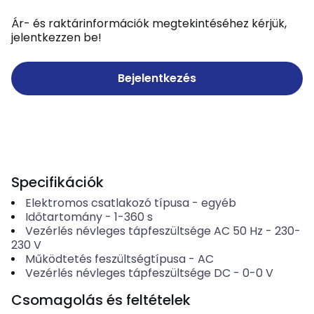
Ár- és raktárinformációk megtekintéséhez kérjük,
jelentkezzen be!
Bejelentkezés
Specifikációk
Elektromos csatlakozó típusa
-
egyéb
Időtartomány
-
1-360
s
Vezérlés névleges tápfeszültsége AC 50 Hz
-
230-
230
V
Működtetés feszültségtípusa
-
AC
Vezérlés névleges tápfeszültsége DC
-
0-0
V
Csomagolás és feltételek